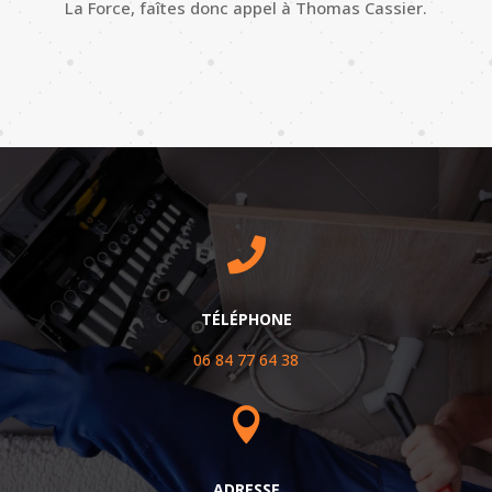
La Force, faîtes donc appel à
Thomas
Cassier.

TÉLÉPHONE
06 84 77 64 38

ADRESSE